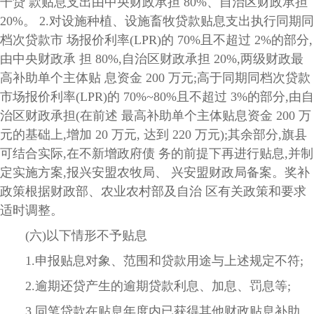
干贷 款贴息支出由中央财政承担 80%、自治区财政承担
20%。 2.对设施种植、设施畜牧贷款贴息支出执行同期同
档次贷款市 场报价利率(LPR)的 70%且不超过 2%的部分,
由中央财政承 担 80%,自治区财政承担 20%,两级财政最
高补助单个主体贴 息资金 200 万元;高于同期同档次贷款
市场报价利率(LPR)的 70%~80%且不超过 3%的部分,由自
治区财政承担(在前述 最高补助单个主体贴息资金 200 万
元的基础上,增加 20 万元, 达到 220 万元);其余部分,旗县
可结合实际,在不新增政府债 务的前提下再进行贴息,并制
定实施方案,报兴安盟农牧局、 兴安盟财政局备案。奖补
政策根据财政部、农业农村部及自治 区有关政策和要求
适时调整。
(六)以下情形不予贴息
1.申报贴息对象、范围和贷款用途与上述规定不符;
2.逾期还贷产生的逾期贷款利息、加息、罚息等;
3.同笔贷款在贴息年度内已获得其他财政贴息补助