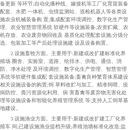
备更新 等环节;自动化播种线、嫁接机等工厂化育苗装备
配套、水肥 一体机、虫情监测站、巡检机器人等各类设
施农业机械装备购 置;集成配套环境调控、数字化生产管
理、农业智慧管理系统 软硬件等设施装备;农资贮藏、农
机存放、农业废弃物回收及 基质化处理配套设施;分级分
选、包装加工等产后处理设施建 设及设备购置。
2.设施畜牧方面。主要用于:新建或改扩建标准化养
殖场 圈舍、实验室、道路、给排水、供电、通信、消
防、净水处理 及环境调控、数字化生产管理、智慧管理
系统等软硬件集成配 套设施装备;畜禽良种繁育体系建设
相关设施设备的购置;饲 草料收贮与加工、精准饲喂、疫
病防控、粪污资源化利用、病 害畜禽等废弃物无害化处
理等设施设备和智能化养殖管理系统 等;支持人工饲草基
地建设。
3.设施渔业方面。主要用于:新建或改扩建工厂化养
殖车 间;已建设施渔业提档升级;养殖池塘标准化改造;盐