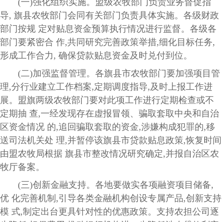
(一)强化组织实施。盟级农牧部门负责业务督促指
导, 旗县农牧部门会同有关部门负责具体实施。各级财政
部门按规 定对贴息资金预算执行情况进行监督。各级各
部门要紧密合 作,共同研究完善政策举措,细化目标任务,
形成工作合力, 确保贷款贴息资金及时兑付到位。
(二)加强监督管理。各旗县市农牧部门要加强项目管
理,分行业建立工作档案,定期调度指导,及时上报工作进
展。盟旗两级农牧部门要对此项工作进行定期检查或不
定期抽 查,一经发现存在虚报冒领、骗取套取中央和自治
区资金情况 的,追回骗取套取的资金,涉嫌构成犯罪的,移
送司法机关处 理,并暂停该旗县市贷款贴息政策,恢复时间
由盟农牧局根据 旗县市整改情况研究确定,并报自治区农
牧厅备案。
(三)创新金融支持。各地要做实各项融资项目储备,
优 化完善机制,引导各类金融机构创设专属产品,创新支持
模 式,制定出台更具针对性的优惠政策。支持农担公司逐