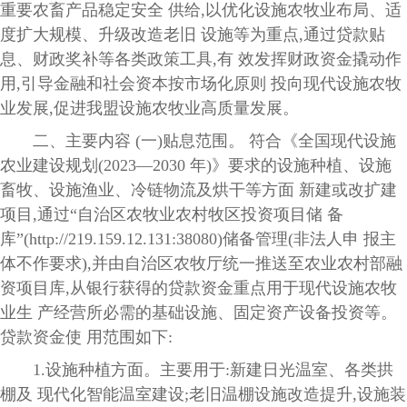
重要农畜产品稳定安全 供给,以优化设施农牧业布局、适
度扩大规模、升级改造老旧 设施等为重点,通过贷款贴
息、财政奖补等各类政策工具,有 效发挥财政资金撬动作
用,引导金融和社会资本按市场化原则 投向现代设施农牧
业发展,促进我盟设施农牧业高质量发展。
二、主要内容 (一)贴息范围。 符合《全国现代设施
农业建设规划(2023—2030 年)》要求的设施种植、设施
畜牧、设施渔业、冷链物流及烘干等方面 新建或改扩建
项目,通过“自治区农牧业农村牧区投资项目储 备
库”(http://219.159.12.131:38080)储备管理(非法人申 报主
体不作要求),并由自治区农牧厅统一推送至农业农村部融
资项目库,从银行获得的贷款资金重点用于现代设施农牧
业生 产经营所必需的基础设施、固定资产设备投资等。
贷款资金使 用范围如下:
1.设施种植方面。主要用于:新建日光温室、各类拱
棚及 现代化智能温室建设;老旧温棚设施改造提升,设施装