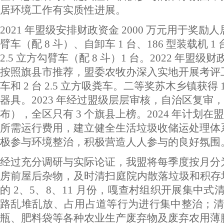
居环境工作有实质性进展。
2021 年盟级安排财政资金 2000 万元用于奖
臂车（配 8 斗）、自卸车 1 台、186 型装载机 
2.5 立方勾臂车（配 8 斗）1 台。2022 
按照旗县市推荐，盟委农牧办深入实地开展考评工作
车和 2 台 2.5 立方吸粪车。二等奖苏木乡镇获
器具。2023 年经过盟级层层审核，自治区复审
布），全区只有 3 个旗县上榜。2024 年计
所需运行费用，建立健全生活垃圾收储运处理体系
极参与环境整治，积极营造人人参与的良好氛围
经过充分调研与实际论证，我盟将每季度按月分为 
房前屋后杂物，及时清扫庭院内散落垃圾和积存
的 2、5、8、11 月份，嘎查村组织开展集
路乱堆乱放、占用占道等行为进行集中整治；清
瓶、肥料袋等各种农业生产废弃物及废弃农用薄