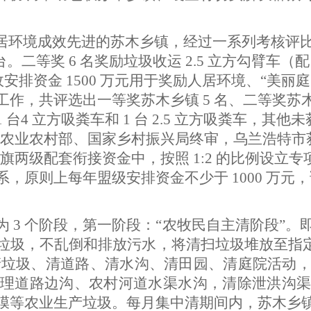
励人居环境成效先进的苏木乡镇，经过一系列考核评比，
1 台。二等奖 6 名奖励垃圾收运 2.5 立方勾臂车（
年盟级财政安排资金 1500 万元用于奖励人居环境、
，共评选出一等奖苏木乡镇 5 名、二等奖苏木乡镇
得 1 台4 立方吸粪车和 1 台 2.5 立方吸粪
，农业农村部、国家乡村振兴局终审，乌兰浩特市获得
划在盟旗两级配套衔接资金中，按照 1:2 的比例
，原则上每年盟级安排资金不少于 1000 万
。
3 个阶段，第一阶段：“农牧民自主清阶段”。即每
垃圾，不乱倒和排放污水，将清扫垃圾堆放至指定
中式清垃圾、清道路、清水沟、清田园、清庭院活
理道路边沟、农村河道水渠水沟，清除泄洪沟渠
膜等农业生产垃圾。每月集中清期间内，苏木乡