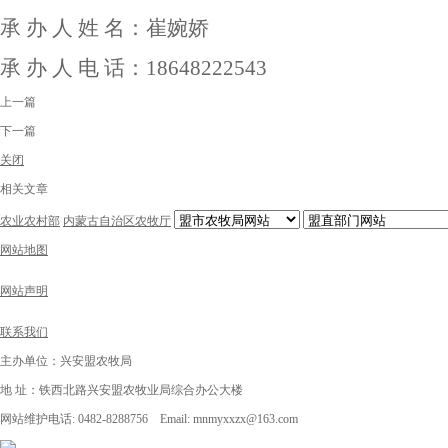
承
办
人
姓
名：崔婉娇
承
办
人
电
话：18648222543
上一篇
下一篇
关闭
相关文章
农业农村部
内蒙古自治区农牧厅
网站地图
网站声明
联系我们
主办单位：兴安盟农牧局
地 址：铁西北路兴安盟农牧业局综合办公大楼
网站维护电话: 0482-8288756 Email: mnmyxxzx@163.com