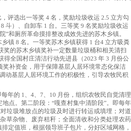
评选出一等奖 4 名，奖励垃圾收运 2.5 立方勾
配 8 斗）、自卸车 1 台。三等奖 9 名奖励垃圾收运
“美丽庭院”和厕所革命摸排整改成效先进的苏木乡镇。
 8 名。一等奖苏木乡镇获得 1 台4 立方吸粪
车，其他未获奖的苏木乡镇奖补一定数量垃圾桶和相关清扫
全国村庄清洁行动先进县（2023 年 3 月份公
设立专项奖补资金，用于保障基层人居环境常态化保洁
元，调动基层人居环境工作的积极性，引导农牧民积
年的 1、4、7、10 月份，组织农牧民自觉清理
地点。第二阶段：“嘎查村集中清阶段”。即每年
动，对垃圾堆放点的垃圾及时进行转运或填埋；对道
杂草杂物、废弃秸秆；全面清收和分类处理农药
镇排定值班，根据领导班子包片，分好区域网格，