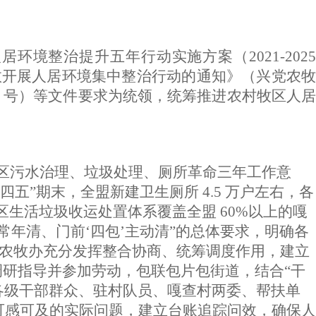
境整治提升五年行动实施方案（2021-2025
长效开展人居环境集中整治行动的通知》（兴党农牧
〕8 号）等文件要求为统领，统筹推进农村牧区人居
牧区污水治理、垃圾处理、厕所革命三年工作意
”期末，全盟新建卫生厕所 4.5 万户左右，各
区生活垃圾收运处置体系覆盖全盟 60%以上的嘎
年清、门前‘四包’主动清”的总体要求，明确各
盟委农牧办充分发挥整合协商、统筹调度作用，建立
调研指导并参加劳动，包联包片包街道，结合“干
领各级干部群众、驻村队员、嘎查村两委、帮扶单
可感可及的实际问题，建立台账追踪问效，确保人