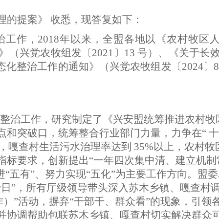
理的提案》 收悉，现答复如下：
作，2018年以来，全盟各地以《农村牧区人居环
（兴党农牧组发〔2021〕13 号）、《关于
常态化整治工作的通知》（兴党农牧组发〔2024
环境整治工作，研究制定了《兴安盟统筹推进农村
突破口，统筹整合行业部门力量，力争在“ 十四五
，嘎查村生活污水治理率达到 35%以上，农村牧
标要求，创新提出“一年四次集中清、建立机制常
进“五有”、努力实现“五化”为主要工作方向。
治日”，所有厅级领导带头深入苏木乡镇、嘎查村
动作）”活动，摒弃“干部干、群众看”的现象，引
并协调帮助包联苏木乡镇、嘎查村切实解决群众