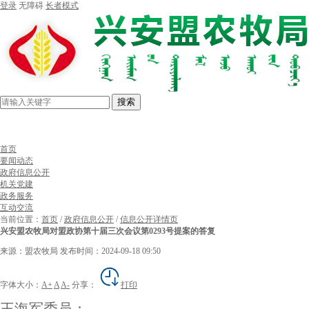
登录
无障碍
长者模式
搜索
首页
要闻动态
政府信息公开
机关党建
政务服务
互动交流
当前位置：
首页
/
政府信息公开
/
信息公开详情页
兴安盟农牧局对盟政协第十届三次会议第0293号提案的答复
来源：盟农牧局
发布时间：2024-09-18 09:50
字体大小：
A+
A
A-
分享：
打印