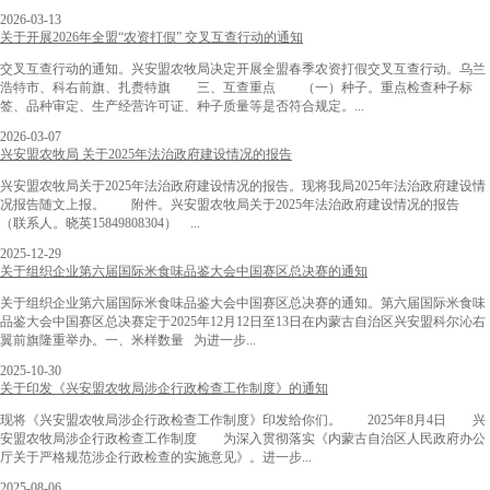
2026-03-13
关于开展2026年全盟“农资打假” 交叉互查行动的通知
交叉互查行动的通知。兴安盟农牧局决定开展全盟春季农资打假交叉互查行动。乌兰
浩特市、科右前旗、扎赉特旗 三、互查重点 （一）种子。重点检查种子标
签、品种审定、生产经营许可证、种子质量等是否符合规定。...
2026-03-07
兴安盟农牧局 关于2025年法治政府建设情况的报告
兴安盟农牧局关于2025年法治政府建设情况的报告。现将我局2025年法治政府建设情
况报告随文上报。 附件。兴安盟农牧局关于2025年法治政府建设情况的报告
（联系人。晓英15849808304） ...
2025-12-29
关于组织企业第六届国际米食味品鉴大会中国赛区总决赛的通知
关于组织企业第六届国际米食味品鉴大会中国赛区总决赛的通知。第六届国际米食味
品鉴大会中国赛区总决赛定于2025年12月12日至13日在内蒙古自治区兴安盟科尔沁右
翼前旗隆重举办。一、米样数量 为进一步...
2025-10-30
关于印发《兴安盟农牧局涉企行政检查工作制度》的通知
现将《兴安盟农牧局涉企行政检查工作制度》印发给你们。 2025年8月4日 兴
安盟农牧局涉企行政检查工作制度 为深入贯彻落实《内蒙古自治区人民政府办公
厅关于严格规范涉企行政检查的实施意见》。进一步...
2025-08-06