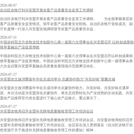
2026-08-07
自治区农牧厅到兴安盟开展农畜产品质量安全监管工作调研
自治区农牧厅到兴安盟开展农畜产品质量安全监管工作调研。 为全面掌握基层农
畜产品质量安全监管情况。筑牢农畜产品质量安全防线。自治区农牧厅党组成员、副
厅长庞博一行深入兴安盟实地调研督导农畜产品质量安全监...
2026-07-31
中国农科院北方农牧业技术创新中心第一届第六次理事会在兴安盟召开 以科创成果助
推草畜融合产业提质增效
中国农科院北方农牧业技术创新中心第一届第六次理事会在兴安盟召开以科创成果助
推草畜融合产业提质增效。中国农业科学院北方农牧业技术创新中心第一届理事会第
六次会议暨兴安盟草畜融合高质量发展现场示范观摩活动在...
2026-07-27
兴安盟农文旅消费嘉年华在京成功举办 京蒙协作助力“兴安好味”香飘京城
兴安盟农文旅消费嘉年华在京成功举办京蒙协作助力。兴安好味。兴安好味京遇草
原。本次活动是兴安盟深化京蒙协作、将生态优势转化为产业优势的生动实践。兴安
盟农产品推荐官代表全盟进行了核心农产品推介。重点展示了...
2026-07-27
兴安盟农牧局召开全盟补充耕地质量验收管理工作培训会议
兴安盟农牧局召开全盟补充耕地质量验收管理工作培训会议。兴安盟农牧局组织召开
全盟补充耕地质量验收管理工作培训会议。会议旨在深入贯彻落实《自治区农牧厅自
然资源厅关于推进补充耕地质量验收管理工作的通知》精神...