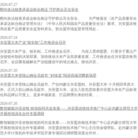
2026-07-27
靶向执法核查承诺达标合格证 守护群众舌尖安全
靶向执法核查承诺达标合格证守护群众舌尖安全。 为严格落实《农产品质量安全
承诺达标合格证管理办法》《中华人民共和国农产品质量安全法》要求。兴安盟农牧
局农畜产品质量安全监管科牵头。联合盟市场监督管理局赴...
2026-07-24
兴安盟大米产业“链长制”工作推进会召开
兴安盟大米产业。链长制。工作推进会召开。 为深入贯彻盟委、行署关于重点产
业链链长制的决策部署。加快推动大米产业高质量发展。工作推进会在兴安盟农牧局
召开。会议聚焦破解全产业链建设中的堵点难点。推动兴安...
2026-07-20
兴安盟大米登陆山姆会员超市 “好味道”闯进高端消费新场景
兴安盟大米登陆山姆会员超市。产自内蒙古兴安盟的。兴安盟大米·十月稻田草原大
米。正式入驻山姆会员超市。兴安盟大米。这次入驻也意味着兴安盟大米在产品标准
化和品牌认可度上。是多年铺渠道、打品牌攒出来的结果。...
2026-07-20
数智赋能兴安农牧 校地协同共促发展——兴安盟农牧技术推广中心赴内蒙古师范大学
开展校地深化合作专题调研
数智赋能兴安农牧校地协同共促发展——兴安盟农牧技术推广中心赴内蒙古师范大学
开展校地深化合作专题调研。兴安盟农牧技术推广中心主任张金锁带队。赴内蒙古师
范大学计算机科学技术学院开展专项回访调研暨深度合作对...