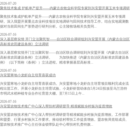
2026-07-20
聚焦技术集成 护航单产提升——内蒙古农牧业科学院专家到兴安盟开展玉米专项调研
聚焦技术集成护航单产提升——内蒙古农牧业科学院专家到兴安盟开展玉米专项调
研。深入我盟开展重点农业科技项目实地调研与田间技术指导工作。结合实地观测数
据对当前田间生产形势进行研判分析。公主陵牧场相关负责同...
2026-07-16
深入基层察实情 开门立法聚民智——自治区联合调研组到兴安盟开展《内蒙古自治区
高标准农田建设条例》立法调研
深入基层察实情开门立法聚民智——自治区联合调研组到兴安盟开展《内蒙古自治区
高标准农田建设条例》立法调研。 为加快推进《内蒙古自治区高标准农田建设条
例》（以下简称《条例》）立法进程。精准掌握基层高标准...
2026-07-16
兴安盟寒地小龙虾自主培育喜获成功
兴安盟寒地小龙虾自主培育喜获成功。兴安盟寒地小龙虾自主培育项目顺利完成全流
程出苗工作。开展小龙虾自主培育试验。小龙虾虾苗幼体自5月24日投放至乌兰浩特
市明武水稻种植专业合作社育苗大棚。至7月15日上午...
2026-07-16
兴安盟农牧技术推广中心深入帮扶村调研督导 精准赋能乡村振兴提质增效
兴安盟农牧技术推广中心深入帮扶村调研督导精准赋能乡村振兴提质增效。工作部署
和盟委、行署乡村振兴工作要求。推动驻村帮扶工作提质增效。盟农牧局党组成员、
盟农牧技术推广中心主任张金锁带队赴中心帮扶村扎赉特旗...