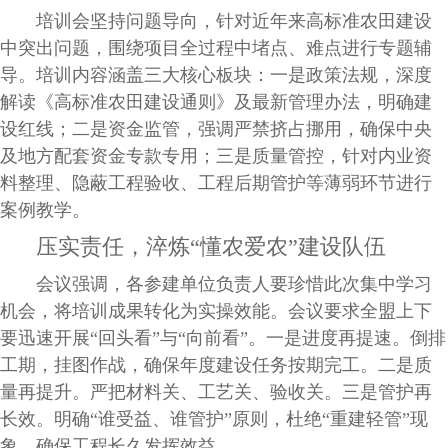
培训会坚持问题导向，针对近年来高标准农田建设
中突出问题，围绕项目全过程中堵点、难点进行专题辅
导。培训内容涵盖三大核心板块：一是政策法规，深度
解读《高标准农田建设通则》及最新管理办法，明确建
设红线；二是资金监管，强调严禁挤占挪用，确保中央
及地方配套资金专款专用；三是质量管控，针对内业资
料整理、隐蔽工程验收、工程后期管护等薄弱环节进行
案例教学。
压实责任，淬炼“懂农爱农”建设队伍
会议强调，各参建单位负责人要珍惜此次集中学习
机会，将培训成果转化为实操效能。会议要求全盟上下
要迅速开展“回头看”与“向前看”。一是进度再提速。倒排
工期，挂图作战，确保年度建设任务按期完工。二是质
量再提升。严把材料关、工艺关、验收关。三是管护再
长效。明确“谁受益、谁管护”原则，杜绝“重建轻管”现
象，确保工程长久发挥效益。