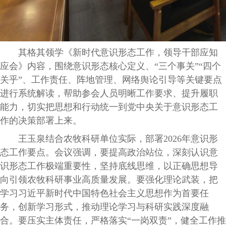
其格其领学《新时代意识形态工作，领导干部应知
应会》内容，围绕意识形态核心定义、“三个事关”“四个
关乎”、工作责任、阵地管理、网络舆论引导等关键要点
进行系统解读，帮助参会人员明晰工作要求、提升履职
能力，切实把思想和行动统一到党中央关于意识形态工
作的决策部署上来。
王玉泉结合农牧科研单位实际，部署2026年意识形
态工作要点。会议强调，要提高政治站位，深刻认识意
识形态工作极端重要性，坚持底线思维，以正确思想导
向引领农牧科研事业高质量发展。要强化理论武装，把
学习习近平新时代中国特色社会主义思想作为首要任
务，创新学习形式，推动理论学习与科研实践深度融
合。要压实主体责任，严格落实“一岗双责”，健全工作推