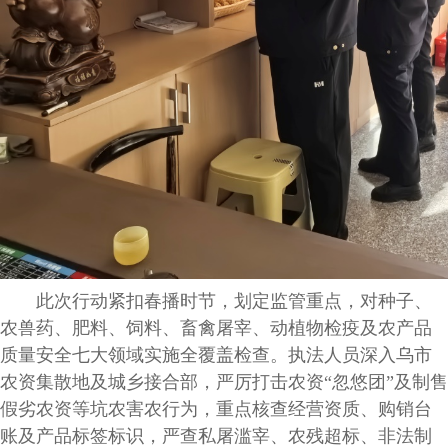
此次行动紧扣春播时节，划定监管重点，对种子、
农兽药、肥料、饲料、畜禽屠宰、动植物检疫及农产品
质量安全七大领域实施全覆盖检查。执法人员深入乌市
农资集散地及城乡接合部，严厉打击农资“忽悠团”及制售
假劣农资等坑农害农行为，重点核查经营资质、购销台
账及产品标签标识，严查私屠滥宰、农残超标、非法制