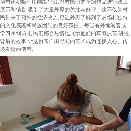
场村还积极利用网络平台,将村民们的草编作品进行线上
展示和销售,吸引了大量外界的关注与好评。这不仅为村
民带来了额外的经济收入,更让外界了解到了农场村独特
的文化底蕴和民族团结的良好氛围。每当有外地游客或
学习团到访,村民们都会热情地展示他们的草编技艺,讲述
背后的故事,让这份来自田野间的艺术成为连接人心、传
递友情的使者。