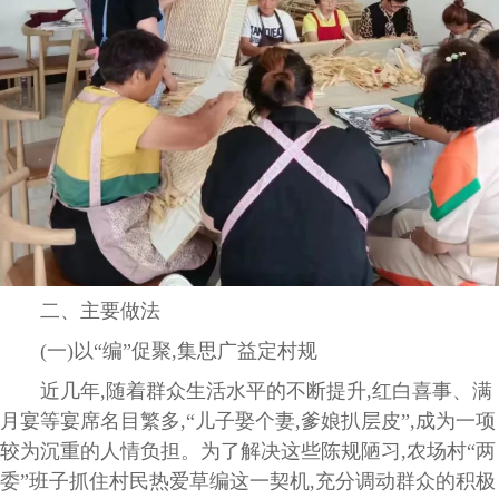
二、主要做法
(一)以“编”促聚,集思广益定村规
近几年,随着群众生活水平的不断提升,红白喜事、满
月宴等宴席名目繁多,“儿子娶个妻,爹娘扒层皮”,成为一项
较为沉重的人情负担。为了解决这些陈规陋习,农场村“两
委”班子抓住村民热爱草编这一契机,充分调动群众的积极