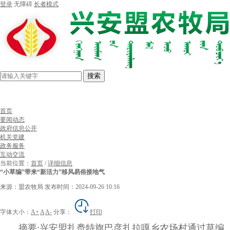
登录
无障碍
长者模式
搜索
首页
要闻动态
政府信息公开
机关党建
政务服务
互动交流
当前位置：
首页
/
详细信息
“小草编”带来“新活力”移风易俗接地气
来源：盟农牧局
发布时间：2024-09-26 10:16
字体大小：
A+
A
A-
分享：
打印
摘要:
兴安盟扎赉特旗巴彦扎拉嘎乡农场村通过草编