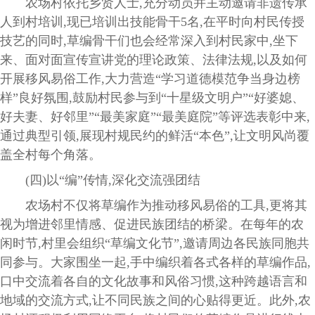
农场村依托乡贤人士,充分动员并主动邀请非遗传承
人到村培训,现已培训出技能骨干5名,在平时向村民传授
技艺的同时,草编骨干们也会经常深入到村民家中,坐下
来、面对面宣传宣讲党的理论政策、法律法规,以及如何
开展移风易俗工作,大力营造“学习道德模范争当身边榜
样”良好氛围,鼓励村民参与到“十星级文明户”“好婆媳、
好夫妻、好邻里”“最美家庭”“最美庭院”等评选表彰中来,
通过典型引领,展现村规民约的鲜活“本色”,让文明风尚覆
盖全村每个角落。
(四)以“编”传情,深化交流强团结
农场村不仅将草编作为推动移风易俗的工具,更将其
视为增进邻里情感、促进民族团结的桥梁。在每年的农
闲时节,村里会组织“草编文化节”,邀请周边各民族同胞共
同参与。大家围坐一起,手中编织着各式各样的草编作品,
口中交流着各自的文化故事和风俗习惯,这种跨越语言和
地域的交流方式,让不同民族之间的心贴得更近。此外,农