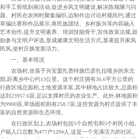
和手工剪纸刻画活动,促进乡风文明建设,解决陈规陋习问
题。村民在农闲时聚集编织,边制作边讨论村规民约,通过
草编比赛和作品展示,将民族团结、乡村振兴等内容融入
艺术创作,提升文明素养。培训技能骨干,宣传政策法规,鼓
励参与文明户评选,形成健康文明生活方式,显著提升家风
民风,使村庄焕发新活力。
一、基本情况
农场村,坐落于兴安盟扎赉特旗巴彦扎拉嘎乡的东北
部,距离乡中心约13公里。这个村庄拥有36.6平方公里的
行政区域总面积,土地资源丰富,其中耕地占比较大,总面积
达到23957.6亩,足以支撑村庄的农业生产。此外,林地面积
为9900亩,草场面积则有258.7亩,这些资源为村庄提供了丰
富的自然资源和生态环境。
在行政区划上,农场村包括5个自然屯和5个村民小组,
户籍人口总数为477户1294人,这是一个充满活力的社区。