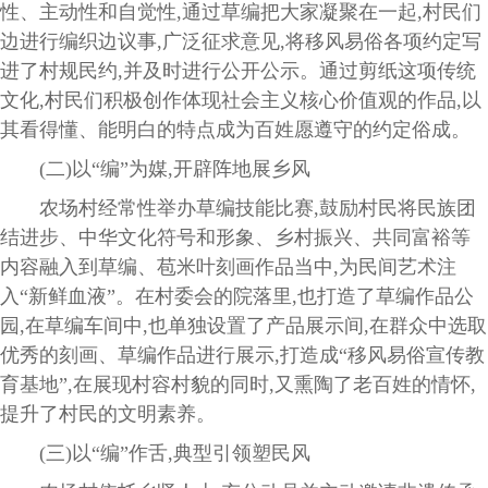
性、主动性和自觉性,通过草编把大家凝聚在一起,村民们
边进行编织边议事,广泛征求意见,将移风易俗各项约定写
进了村规民约,并及时进行公开公示。通过剪纸这项传统
文化,村民们积极创作体现社会主义核心价值观的作品,以
其看得懂、能明白的特点成为百姓愿遵守的约定俗成。
(二)以“编”为媒,开辟阵地展乡风
农场村经常性举办草编技能比赛,鼓励村民将民族团
结进步、中华文化符号和形象、乡村振兴、共同富裕等
内容融入到草编、苞米叶刻画作品当中,为民间艺术注
入“新鲜血液”。在村委会的院落里,也打造了草编作品公
园,在草编车间中,也单独设置了产品展示间,在群众中选取
优秀的刻画、草编作品进行展示,打造成“移风易俗宣传教
育基地”,在展现村容村貌的同时,又熏陶了老百姓的情怀,
提升了村民的文明素养。
(三)以“编”作舌,典型引领塑民风