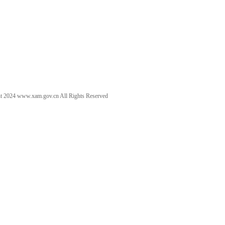
t 2024 www.xam.gov.cn All Rights Reserved