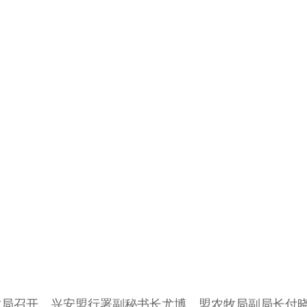
牧局召开。兴安盟行署副秘书长尤博、盟农牧局副局长付