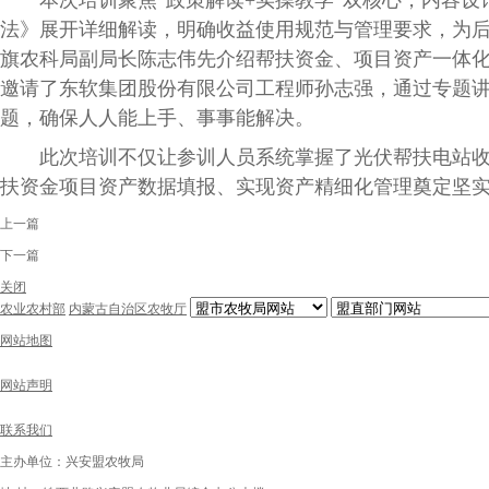
本次培训聚焦
“政策解读+实操教学”双核心，内容
法》展开详细解读，明确收益使用规范与管理要求，为
旗农科局副局长陈志伟先介绍帮扶资金、项目资产一体
邀请了
东软集团股份有限公司工程师孙志强
，
通过专题
题，确保人人能上手、事事能解决。
此次培训不仅让参训人员系统掌握了光伏帮扶电站收益
扶资金项目资产数据填报、实现资产精细化管理奠定坚
上一篇
下一篇
关闭
农业农村部
内蒙古自治区农牧厅
网站地图
网站声明
联系我们
主办单位：兴安盟农牧局