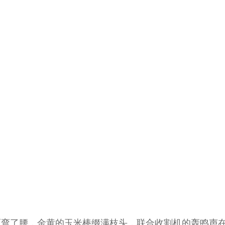
了腰，金黄的玉米棒缀满枝头，联合收割机的轰鸣声在