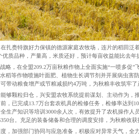
。在扎赉特旗好力保镇的德源家庭农牧场，连片的稻田泛
2’这两个优质品种，产量高，米质还好，预计每亩收益能比去
”战略，在全盟209.2万亩秋粮作物上全面实施“一喷多促
、水稻等作物喷施叶面肥、植物生长调节剂并开展病虫害防
可带动粮食增产或节粮减损约4万吨，为秋粮丰收筑牢了
食能够颗粒归仓，兴安盟农牧系统提前谋划、主动作为，
目前，已完成
13.7万台套农机具的检修任务，检修率达到
全生产知识等培训3000余人次，有效提升了农机操作人
，合计6350台。充足的装备储备和合理的调度安排，为秋粮
，加强部门协同与应急准备，积极应对异常天气，全力