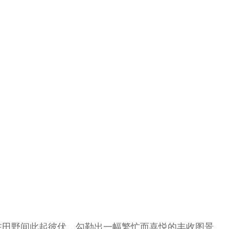
田野间此起彼伏，勾勒出一幅繁忙而喜悦的丰收图景。