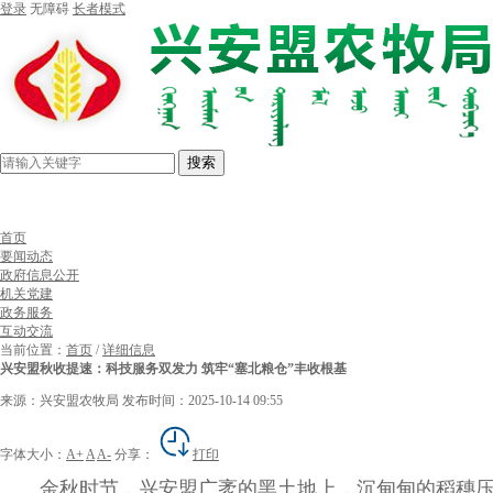
登录
无障碍
长者模式
搜索
首页
要闻动态
政府信息公开
机关党建
政务服务
互动交流
当前位置：
首页
/
详细信息
兴安盟秋收提速：科技服务双发力 筑牢“塞北粮仓”丰收根基
来源：兴安盟农牧局
发布时间：2025-10-14 09:55
字体大小：
A+
A
A-
分享：
打印
金秋时节，兴安盟广袤的黑土地上，沉甸甸的稻穗压弯