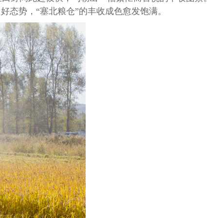
的良好态势，“塞北粮仓”的丰收成色愈发饱满。