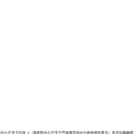
部办公厅关于印发《〈国务院办公厅关于严格规范涉企行政检查的意见〉有关问题解答