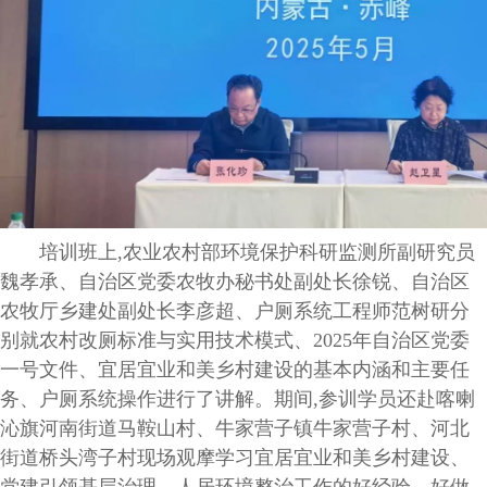
培训班上,农业农村部环境保护科研监测所副研究员
魏孝承、自治区党委农牧办秘书处副处长徐锐、自治区
农牧厅乡建处副处长李彦超、户厕系统工程师范树研分
别就农村改厕标准与实用技术模式、
2025年自治区党委
一号文件、宜居宜业和美乡村建设的基本内涵和主要任
务、户厕系统操作进行了讲解。期间,参训学员还赴喀喇
沁旗河南街道马鞍山村、
牛家营子镇牛家营子村、
河北
街道桥头湾子村现场观摩学习
宜居宜业和美乡村建设、
党建引领基层治理
、
人居环境整治工作的好经验、好做