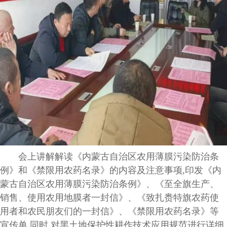
会上
讲解
解读
《内蒙古
自治区
农用薄膜
污染防治条
例
》和《禁限用农药名录》的内容
及
注意事项,
印发
《
内
蒙古自治区农用薄膜污染防治条例
》、《
至全旗生产、
销售、使用农用地膜者一封信》、《致扎赉特旗农药使
用者和农民朋友们的一封信》、
《禁限用农药名录》等
宣
传单,
同时,对黑土地保护性耕作技术应用规范进行详细