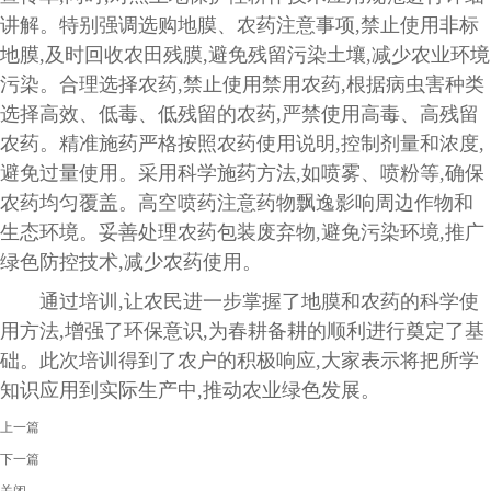
讲解。
特别强调选购地膜、农药注意事项,禁止使用非标
地膜,
及时回收
农田残膜
,避免残留污染土壤,减少农业环境
污染。合理选择农药,禁止使用禁用农药,根据病虫害种类
选择高效、低毒、低残留的农药,严禁使用高毒、高残留
农药。精准施药严格按照农药使用说明,控制剂量和浓度,
避免过量使用。采用科学施药方法,如喷雾、喷粉等,确保
农药均匀覆盖。高空喷药注意药物飘逸影响周边作物和
生态环境。妥善处理农药包装废弃物,避免污染环境,推广
绿色防控技术,减少农药使用。
通过培训,
让
农
民进一步掌握
了地膜和农药的科学使
用方法,增强了环保意识,为春耕备耕的顺利进行奠定了基
础。此次培训得到了农
户
的积极响应,大家表示将把所学
知识应用到实际生产中,推动农业绿色发展。
上一篇
下一篇
关闭